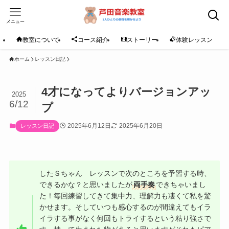
メニュー
教室について
コース紹介
ストーリー
体験レッスン
ホーム
レッスン日記
4才になってよりバージョンアッ
2025
6/12
プ
2025年6月12日
2025年6月20日
レッスン日記
したＳちゃん レッスンで次のところを予習する時、
できるかな？と思いましたが
両手奏
できちゃいまし
た！毎回練習してきて集中力、理解力も凄くて私を驚
かせます。そしていつも感心するのが間違えてもイラ
イラする事がなく何回もトライするという粘り強さで