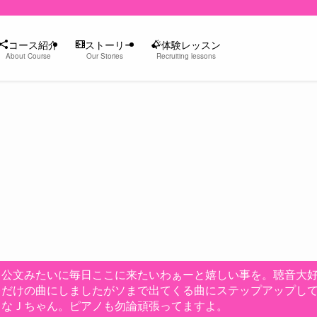
コース紹介
ストーリー
体験レッスン
About Course
Our Stories
Recruiting lessons
 公文みたいに毎日ここに来たいわぁーと嬉しい事を。聴音大好
レだけの曲にしましたがソまで出てくる曲にステップアップし
うなＪちゃん。ピアノも勿論頑張ってますよ。