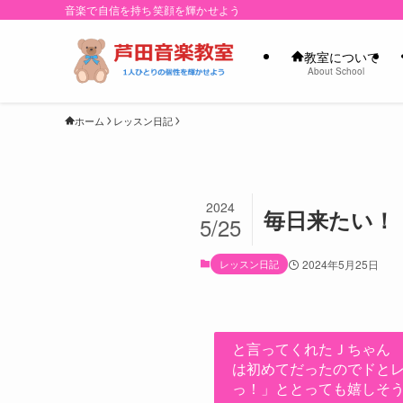
音楽で自信を持ち笑顔を輝かせよう
教室について
About School
ホーム
レッスン日記
2024
毎日来たい！
5/25
レッスン日記
2024年5月25日
と言ってくれたＪちゃん
は初めてだったのでドと
っ！」ととっても嬉しそ