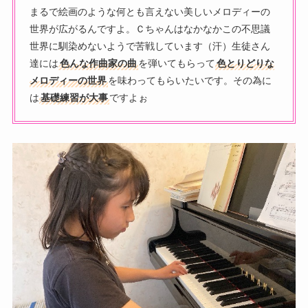
まるで絵画のような何とも言えない美しいメロディーの
世界が広がるんですよ。Ｃちゃんはなかなかこの不思議
世界に馴染めないようで苦戦しています（汗）生徒さん
達には
色んな作曲家の曲
を弾いてもらって
色とりどりな
メロディーの世界
を味わってもらいたいです。その為に
は
基礎練習が大事
ですよぉ