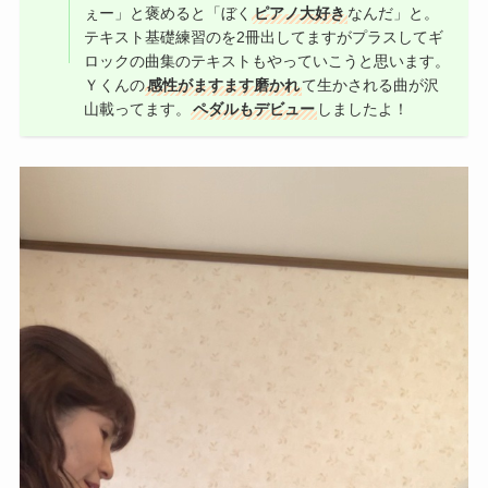
ぇー」と褒めると「ぼく
ピアノ大好き
なんだ」と。
テキスト基礎練習のを2冊出してますがプラスしてギ
ロックの曲集のテキストもやっていこうと思います。
Ｙくんの
感性がますます磨かれ
て生かされる曲が沢
山載ってます。
ペダルもデビュー
しましたよ！