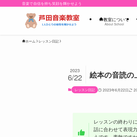
音楽で自信を持ち笑顔を輝かせよう
教室について
About School
ホーム
レッスン日記
2023
絵本の音読の
6/22
レッスン日記
2023年6月22日
2
レッスンの終わり
話に合わせて表現
うです。素敵です