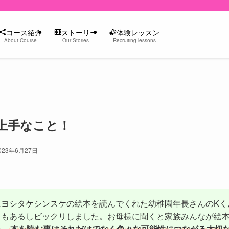
コース紹介
ストーリー
体験レッスン
About Course
Our Stories
Recruiting lessons
上手なこと！
023年6月27日
にヨシタケシンスケの絵本を読んでくれた幼稚園年長さんのKく
力もあるしビックリしました。お母様に聞くと家族みんなが絵
ね。
本を読む事はそれだけでなく色々な可能性につながる大切